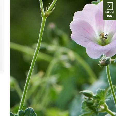
LOGG
INN