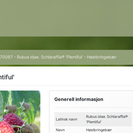
70067 - Rubus idae. Schlaraffia® 'Plentiful' - Høstbringebær
tiful'
Generell informasjon
Rubus idae. Schlaraffia®
Latinsk navn
'Plentiful'
Navn
Høstbringebær