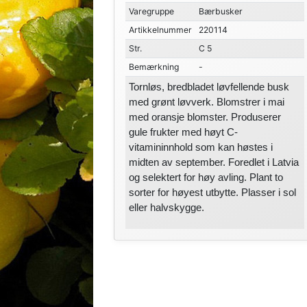
Varegruppe
Bærbusker
Artikkelnummer
220114
Str.
C 5
Bemærkning
-
Tornløs, bredbladet løvfellende busk
med grønt løvverk. Blomstrer i mai
med oransje blomster. Produserer
gule frukter med høyt C-
vitamininnhold som kan høstes i
midten av september. Foredlet i Latvia
og selektert for høy avling. Plant to
sorter for høyest utbytte. Plasser i sol
eller halvskygge.