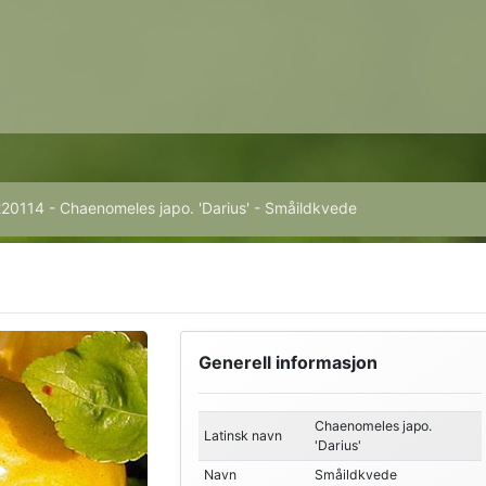
220114 - Chaenomeles japo. 'Darius' - Småildkvede
Generell informasjon
Chaenomeles japo.
Latinsk navn
'Darius'
Navn
Småildkvede