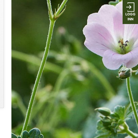
LOGG
INN