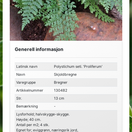
Generell informasjon
Latinsk navn
Polystichum seti. 'Proliferum'
Navn
Skjoldbregne
Varegruppe
Bregner
Artikkelnummer
130482
Str.
13 cm
Bemærkning
-
Lysforhold; halvskygge-skygge.
Høyde; 40 cm.
Antall per m2; 4 stk.
Egnet for; eviggrønn, næringsrik jord,