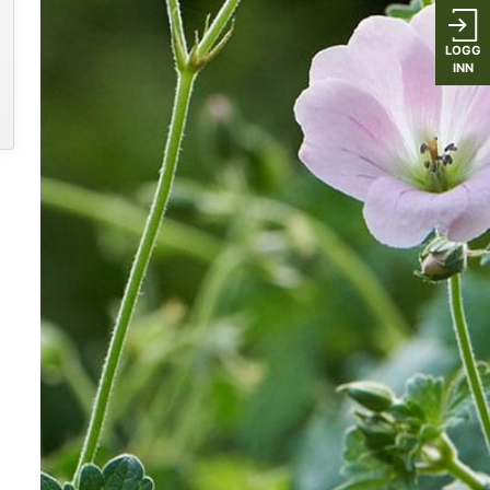
LOGG
INN