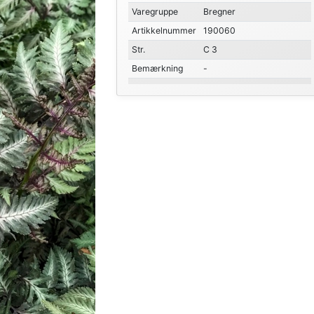
Varegruppe
Bregner
Artikkelnummer
190060
Str.
C 3
Bemærkning
-