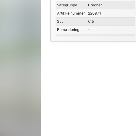
Varegruppe
Bregner
Artikkelnummer
220971
Str.
C 5
Bemærkning
-