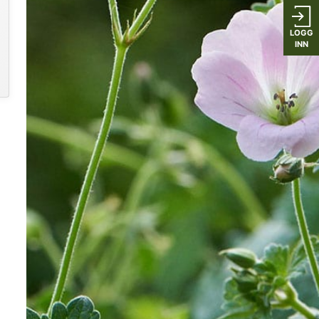
LOGG
INN