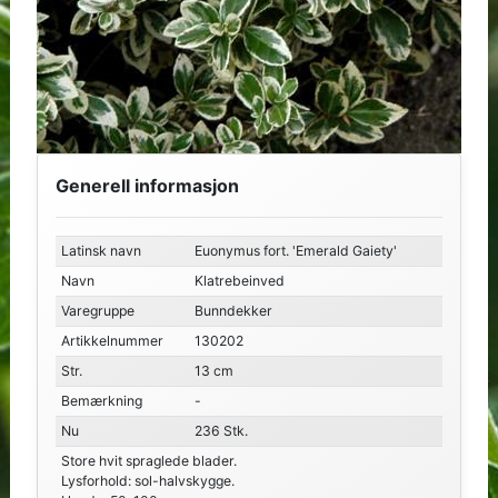
Generell informasjon
Latinsk navn
Euonymus fort. 'Emerald Gaiety'
Navn
Klatrebeinved
Varegruppe
Bunndekker
Artikkelnummer
130202
Str.
13 cm
Bemærkning
-
Nu
236 Stk.
Store hvit spraglede blader.
Lysforhold: sol-halvskygge.