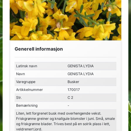
Generell informasjon
Latinsk navn
GENISTA LYDIA
Navn
GENISTA LYDIA
Varegruppe
Busker
Artikkelnummer
170017
Str.
C 2
Bemærkning
-
Liten, lett forgrenet busk med overhengende vekst.
Friskgrønne greiner og knallgule blomster i juni. Små, smale
og friskgrønne blader. Trives best på en solrik plass i lett,
veldrenert jord.