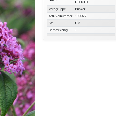
DELIGHT'
Varegruppe
Busker
Artikkelnummer
190077
Str.
C 3
Bemærkning
-