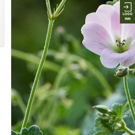
LOGG
INN