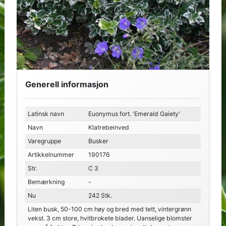
Generell informasjon
Latinsk navn
Euonymus fort. 'Emerald Gaiety'
Navn
Klatrebeinved
Varegruppe
Busker
Artikkelnummer
190176
Str.
C 3
Bemærkning
-
Nu
242 Stk.
Liten busk, 50-100 cm høy og bred med tett, vintergrønn
vekst. 3 cm store, hvitbrokete blader. Uanselige blomster