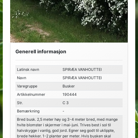
Generell informasjon
Latinsk navn
SPIRÆA VANHOUTTEI
Navn
SPIRÆA VANHOUTTEI
Varegruppe
Busker
Artikkelnummer
190444
Str.
C 3
Bemærkning
-
Bred busk. 2,5 meter høy og 3-4 meter bred, med mange
hvite blomster i skjermer i mai-juni. Trives best i sol til
halvskygge i vanlig, god jord. Egner seg godt til uklippte,
brede hekker. 1-2 planter per meter. Hvis busken skal