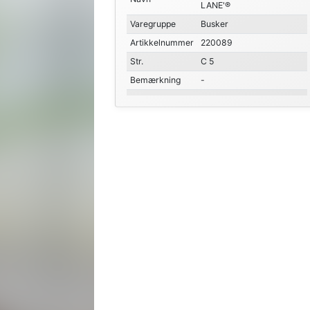
LANE'®
Varegruppe
Busker
Artikkelnummer
220089
Str.
C 5
Bemærkning
-