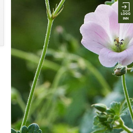
LOGG
INN