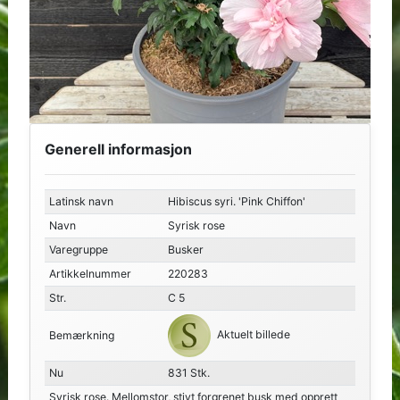
Generell informasjon
Latinsk navn
Hibiscus syri. 'Pink Chiffon'
Navn
Syrisk rose
Varegruppe
Busker
Artikkelnummer
220283
Str.
C 5
Aktuelt billede
Bemærkning
Nu
831 Stk.
Syrisk rose. Mellomstor, stivt forgrenet busk med opprett