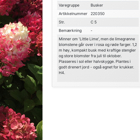
Varegruppe
Busker
Artikkelnummer
220350
Str.
C 5
Bemærkning
-
Minner om 'Little Lime', men de limegrønne
blomstene går over i rosa og røde farger. 1,2
m høy, kompakt busk med kraftige stengler
og store blomster fra juli til oktober.
Plasseres i sol eller halvskygge. Plantes i
godt drenert jord - også egnet for krukker.
H4.