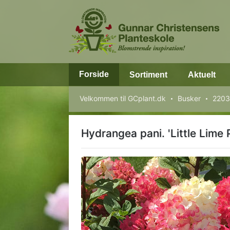
Forside
Sortiment
Aktuelt
Velkommen til GCplant.dk
Busker
22035
Hydrangea pani. 'Little Lime