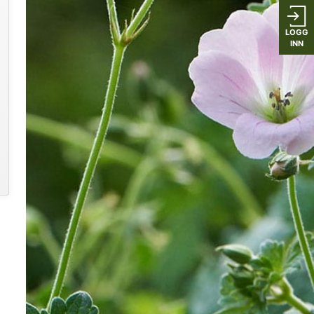
LOGG
INN