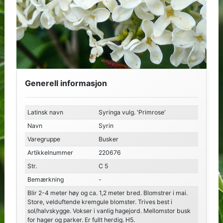
Generell informasjon
Latinsk navn
Syringa vulg. 'Primrose'
Navn
Syrin
Varegruppe
Busker
Artikkelnummer
220676
Str.
C 5
Bemærkning
-
Blir 2-4 meter høy og ca. 1,2 meter bred. Blomstrer i mai.
Store, velduftende kremgule blomster. Trives best i
sol/halvskygge. Vokser i vanlig hagejord. Mellomstor busk
for hager og parker. Er fullt herdig. H5.