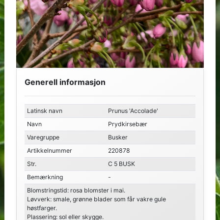
Generell informasjon
Latinsk navn
Prunus 'Accolade'
Navn
Prydkirsebær
Varegruppe
Busker
Artikkelnummer
220878
Str.
C 5 BUSK
Bemærkning
-
Blomstringstid: rosa blomster i mai.
Løvverk: smale, grønne blader som får vakre gule
høstfarger.
Plassering: sol eller skygge.