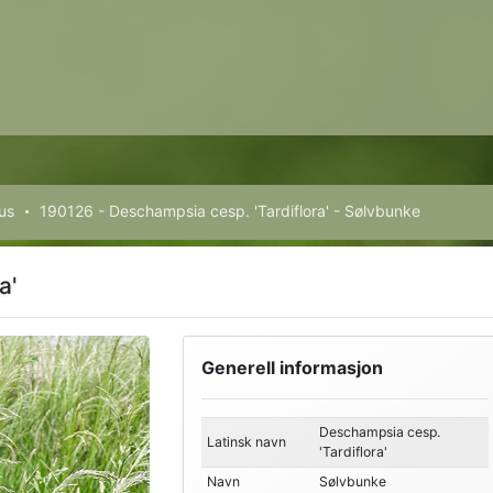
us
190126 - Deschampsia cesp. 'Tardiflora' - Sølvbunke
a'
Generell informasjon
Deschampsia cesp.
Latinsk navn
'Tardiflora'
Navn
Sølvbunke