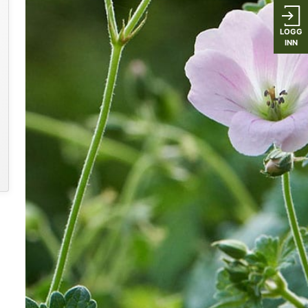
LOGG
INN