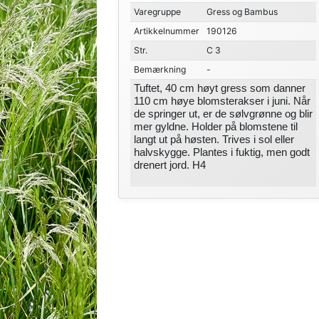
Varegruppe
Gress og Bambus
Artikkelnummer
190126
Str.
C 3
Bemærkning
-
Tuftet, 40 cm høyt gress som danner
110 cm høye blomsterakser i juni. Når
de springer ut, er de sølvgrønne og blir
mer gyldne. Holder på blomstene til
langt ut på høsten. Trives i sol eller
halvskygge. Plantes i fuktig, men godt
drenert jord. H4