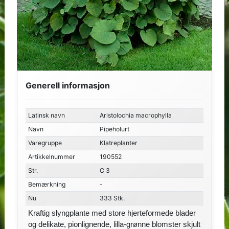
Generell informasjon
Latinsk navn
Aristolochia macrophylla
Navn
Pipeholurt
Varegruppe
Klatreplanter
Artikkelnummer
190552
Str.
C 3
Bemærkning
-
Nu
333 Stk.
Kraftig slyngplante med store hjerteformede blader
og delikate, pionlignende, lilla-grønne blomster skjult