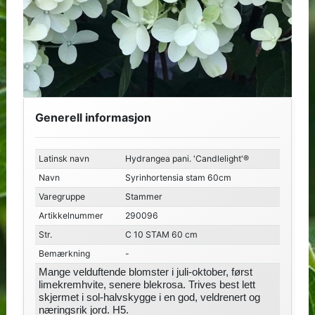
Generell informasjon
Latinsk navn
Hydrangea pani. 'Candlelight'®
Navn
Syrinhortensia stam 60cm
Varegruppe
Stammer
Artikkelnummer
290096
Str.
C 10 STAM 60 cm
Bemærkning
-
Mange velduftende blomster i juli-oktober, først
limekremhvite, senere blekrosa. Trives best lett
skjermet i sol-halvskygge i en god, veldrenert og
næringsrik jord. H5.