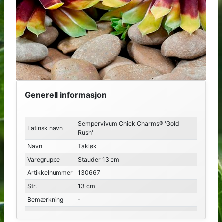
Generell informasjon
Sempervivum Chick Charms® 'Gold
Latinsk navn
Rush'
Navn
Takløk
Varegruppe
Stauder 13 cm
Artikkelnummer
130667
Str.
13 cm
Bemærkning
-