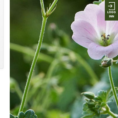
LOGG
INN