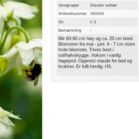
Varegruppe
Stauder solitær
Artikkelnummer
190045
Str.
C 3
Bemærkning
-
Blir 60-80 cm høy og ca. 20 cm bred.
Blomstrer fra mai - juni. 4 - 7 cm store
hvite blomster. Trives best i
sol/halvskygge. Vokser i vanlig
hagejord. Oppreist staude for bed og
krukker. Er fullt herdig. H5.