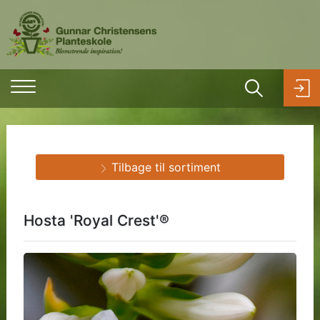
Tilbage til sortiment
Hosta 'Royal Crest'®