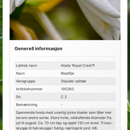
Generell informasjon
Latinsk navn
Hosta 'Royal Crest'®
Navn
Bladlilje
Varegruppe
Stauder solitær
Artikkelnummer
190260
Str.
C 3
Bemærkning
-
Spennende hosta med uvanlig tykke blader som tåler mer
sol enn andre sorter. Store hvite, velduftende blomster fra
juli til august. Ca. 70 cm høy og opptil 120 cm bred. Trives i
skygge til halvskygge i fuktig, næringsrik jord. H6.