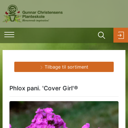
Tilbage til sortiment
Phlox pani. 'Cover Girl'®