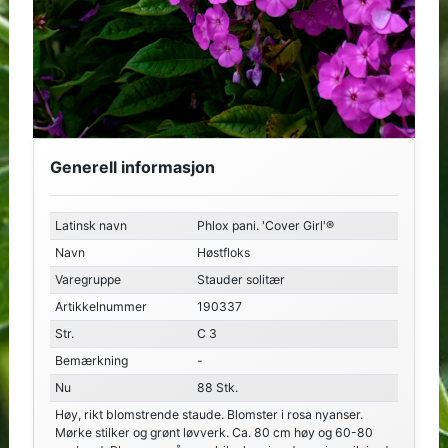
Generell informasjon
Latinsk navn
Phlox pani. 'Cover Girl'®
Navn
Høstfloks
Varegruppe
Stauder solitær
Artikkelnummer
190337
Str.
C 3
Bemærkning
-
Nu
88 Stk.
Høy, rikt blomstrende staude. Blomster i rosa nyanser.
Mørke stilker og grønt løvverk. Ca. 80 cm høy og 60-80