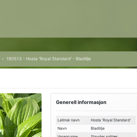
190513 - Hosta 'Royal Standard' - Bladlilje
Generell informasjon
Latinsk navn
Hosta 'Royal Standard'
Navn
Bladlilje
Varegruppe
Stauder solitær