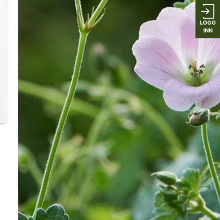
LOGG
INN