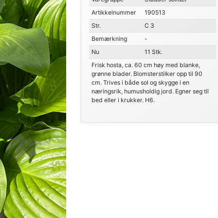
Artikkelnummer
190513
Str.
C 3
Bemærkning
-
Nu
11 Stk.
Frisk hosta, ca. 60 cm høy med blanke,
grønne blader. Blomsterstilker opp til 90
cm. Trives i både sol og skygge i en
næringsrik, humusholdig jord. Egner seg til
bed eller i krukker. H6.