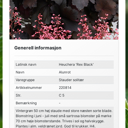
Generell informasjon
Latinsk navn
Heuchera 'Rex Black'
Navn
Alunrot
Varegruppe
Stauder solitær
Artikkelnummer
220814
Str.
C 5
Bemærkning
-
Vintergrøn 50 cm høj staude med store næsten sorte blade.
Blomstring i juni - juli med små sartrosa blomster på mørke
70 cm høje blomsterstande. Trives i sol og halvskygge.
Plantes i alm. veldrænet jord. God til krukker. H4.