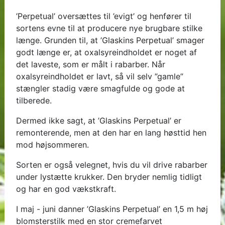
’Perpetual’ oversættes til ’evigt’ og henfører til
sortens evne til at producere nye brugbare stilke
længe. Grunden til, at ’Glaskins Perpetual’ smager
godt længe er, at oxalsyreindholdet er noget af
det laveste, som er målt i rabarber. Når
oxalsyreindholdet er lavt, så vil selv ”gamle”
stængler stadig være smagfulde og gode at
tilberede.
Dermed ikke sagt, at ’Glaskins Perpetual’ er
remonterende, men at den har en lang høsttid hen
mod højsommeren.
Sorten er også velegnet, hvis du vil drive rabarber
under lystætte krukker. Den bryder nemlig tidligt
og har en god vækstkraft.
I maj - juni danner ’Glaskins Perpetual’ en 1,5 m høj
blomsterstilk med en stor cremefarvet