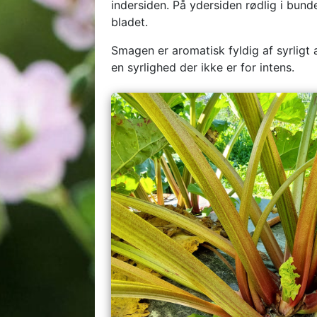
indersiden. På ydersiden rødlig i bun
bladet.
Smagen er aromatisk fyldig af syrligt 
en syrlighed der ikke er for intens.