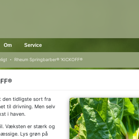
Om
Service
ligt
Rheum Springbarber® ‘KICKOFF®
OFF®
t den tidligste sort fra
t til drivning. Men selv
kst i haven.
pril. Væksten er stærk og
mæssige. Lys grøn på