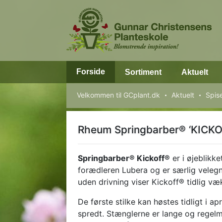
Forside
Sortiment
Aktuelt
Velkommen til GCplant.dk
Aktuelt
Spise
Rheum Springbarber® ‘KICK
Springbarber® Kickoff®
er i øjeblikke
forædleren Lubera og er særlig velegne
uden drivning viser Kickoff® tidlig væ
De første stilke kan høstes tidligt i a
spredt. Stænglerne er lange og regel