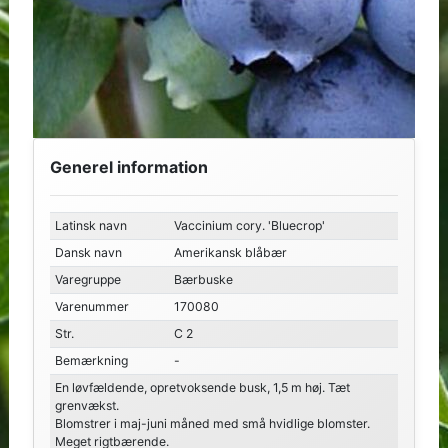
Generel information
Latinsk navn
Vaccinium cory. 'Bluecrop'
Dansk navn
Amerikansk blåbær
Varegruppe
Bærbuske
Varenummer
170080
Str.
C 2
Bemærkning
-
En løvfældende, opretvoksende busk, 1,5 m høj. Tæt
grenvækst.
Blomstrer i maj-juni måned med små hvidlige blomster.
Meget rigtbærende.