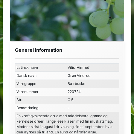
Generel information
Latinsk navn
Vitis 'Himrod'
Dansk navn
Grøn Vindrue
Varegruppe
Bærbuske
Varenummer
220724
Str.
C 5
Bemærkning
-
En kraftigvoksende drue med middelstore, grønne og
kerneløse druer i lange løse klaser, med fin muskatsmag.
Modner sidst i august i drivhus og sidst i september, hvis
den dyrkes på friland. En sund og hårdfør drue.