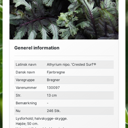
Generel information
Latinsk navn
Athyrium nipo. 'Crested Surf'®
Dansk navn
Fjerbregne
Varegruppe
Bregner
Varenummer
130097
Str.
13 cm
Bemærkning
-
Nu
246 Stk.
Lysforhold; halvskygge-skygge.
Højde; 50 cm.