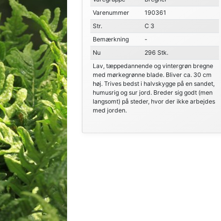
Varenummer
190361
Str.
C 3
Bemærkning
-
Nu
296 Stk.
Lav, tæppedannende og vintergrøn bregne
med mørkegrønne blade. Bliver ca. 30 cm
høj. Trives bedst i halvskygge på en sandet,
humusrig og sur jord. Breder sig godt (men
langsomt) på steder, hvor der ikke arbejdes
med jorden.