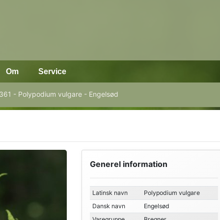
Om
Service
361 - Polypodium vulgare - Engelsød
Generel information
Latinsk navn
Polypodium vulgare
Dansk navn
Engelsød
Varegruppe
Bregner