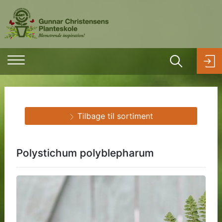
Tilbage til sortiment
Polystichum polyblepharum