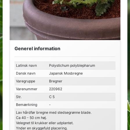
Generel information
Latinsk navn
Polystichum polyblepharum
Dansk navn
Japansk Mosbregne
Varegruppe
Bregner
Varenummer
220962
Str.
C 5
Bemærkning
-
Lav hårdfør bregne med stedsegrønne blade.
Ca 40 - 50 cm høj.
Velegnet til krukker eller udplantet.
Ynder en skyggefuld placering.