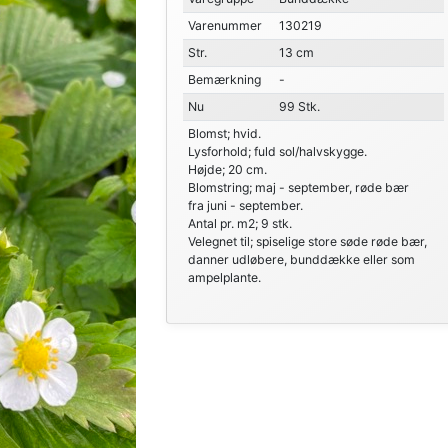
Varenummer
130219
Str.
13 cm
Bemærkning
-
Nu
99 Stk.
Blomst; hvid.
Lysforhold; fuld sol/halvskygge.
Højde; 20 cm.
Blomstring; maj - september, røde bær
fra juni - september.
Antal pr. m2; 9 stk.
Velegnet til; spiselige store søde røde bær,
danner udløbere, bunddække eller som
ampelplante.