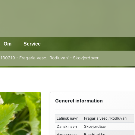
Om
Service
130219 - Fragaria vesc. 'Rödluvan' - Skovjordbær
Generel information
Latinsk navn
Fragaria vesc. 'Rödluvan'
Dansk navn
Skovjordbær
Varegruppe
Bunddække