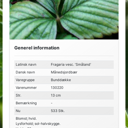
Generel information
Latinsk navn
Fragaria vesc. 'Småland'
Dansk navn
Månedsjordbær
Varegruppe
Bunddække
Varenummer
130220
Str.
13 cm
Bemærkning
-
Nu
533 Stk.
Blomst; hvid.
Lysforhold; sol-halvskygge.