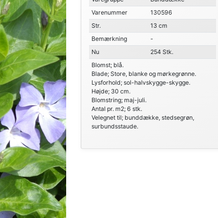
Varenummer
130596
Str.
13 cm
Bemærkning
-
Nu
254 Stk.
Blomst; blå.
Blade; Store, blanke og mørkegrønne.
Lysforhold; sol-halvskygge-skygge.
Højde; 30 cm.
Blomstring; maj-juli.
Antal pr. m2; 6 stk.
Velegnet til; bunddække, stedsegrøn,
surbundsstaude.