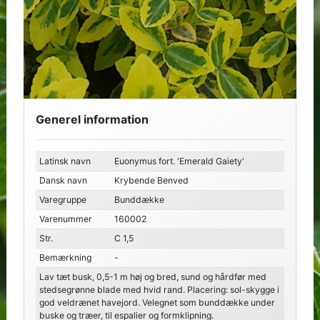
Generel information
Latinsk navn
Euonymus fort. 'Emerald Gaiety'
Dansk navn
Krybende Benved
Varegruppe
Bunddække
Varenummer
160002
Str.
C 1,5
Bemærkning
-
Lav tæt busk, 0,5-1 m høj og bred, sund og hårdfør med
stedsegrønne blade med hvid rand. Placering: sol-skygge i
god veldrænet havejord. Velegnet som bunddække under
buske og træer, til espalier og formklipning.