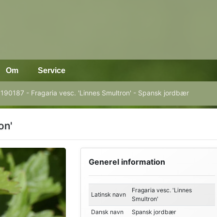
Om
Service
190187 - Fragaria vesc. 'Linnes Smultron' - Spansk jordbær
on'
Generel information
Fragaria vesc. 'Linnes
Latinsk navn
Smultron'
Dansk navn
Spansk jordbær