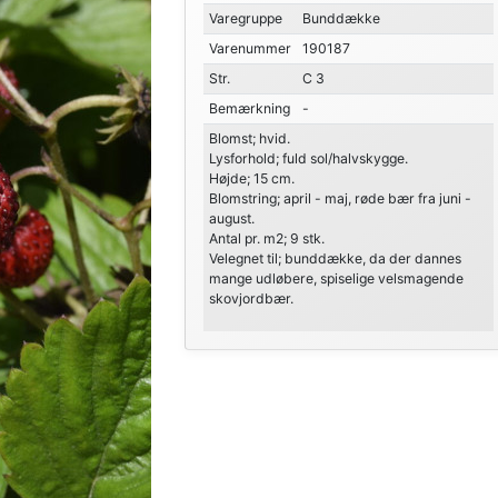
Varegruppe
Bunddække
Varenummer
190187
Str.
C 3
Bemærkning
-
Blomst; hvid.
Lysforhold; fuld sol/halvskygge.
Højde; 15 cm.
Blomstring; april - maj, røde bær fra juni -
august.
Antal pr. m2; 9 stk.
Velegnet til; bunddække, da der dannes
mange udløbere, spiselige velsmagende
skovjordbær.