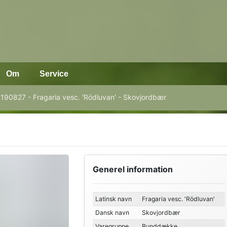
Om
Service
190827 - Fragaria vesc. 'Rödluvan' - Skovjordbær
Generel information
Latinsk navn
Fragaria vesc. 'Rödluvan'
Dansk navn
Skovjordbær
Varegruppe
Bunddække