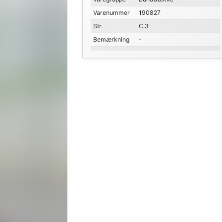
Varenummer
190827
Str.
C 3
Bemærkning
-