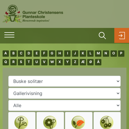
A
B
C
D
E
F
G
H
I
J
K
L
M
N
O
P
Q
R
S
T
U
V
W
X
Y
Z
Æ
Ø
Å