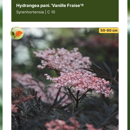
Hydrangea pani. 'Vanille Fraise'®
Syrenhortensia | C 10
50-60 cm