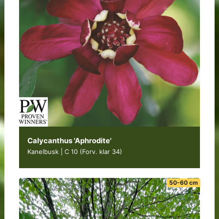
Calycanthus 'Aphrodite'
Kanelbusk | C 10
(Forv. klar 34)
50-60 cm