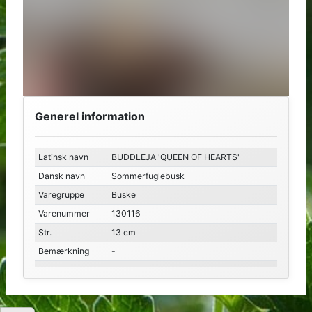
Generel information
Latinsk navn
BUDDLEJA 'QUEEN OF HEARTS'
Dansk navn
Sommerfuglebusk
Varegruppe
Buske
Varenummer
130116
Str.
13 cm
Bemærkning
-