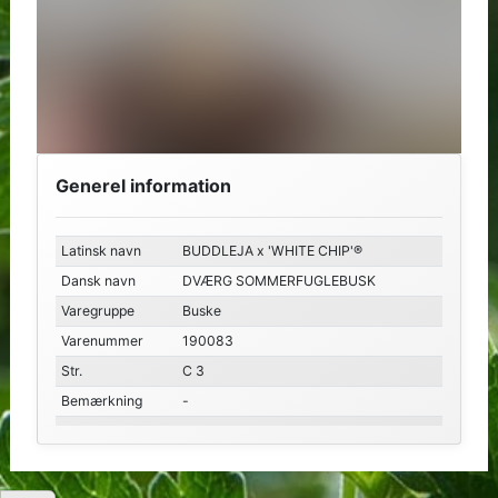
Generel information
Latinsk navn
BUDDLEJA x 'WHITE CHIP'®
Dansk navn
DVÆRG SOMMERFUGLEBUSK
Varegruppe
Buske
Varenummer
190083
Str.
C 3
Bemærkning
-