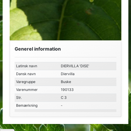
Generel information
Latinsk navn
DIERVILLA 'DISE'
Dansk navn
Diervilla
Varegruppe
Buske
Varenummer
190133
Str.
C 3
Bemærkning
-