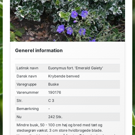
Generel information
Latinsk navn
Euonymus fort. 'Emerald Gaiety'
Dansk navn
Krybende benved
Varegruppe
Buske
Varenummer
190176
Str.
C 3
Bemærkning
-
Nu
242 Stk.
Mindre busk, 50 - 100 cm høj og bred med tæt og
stedsegrøn vækst. 3 cm store hvidbrogede blade.