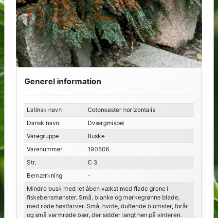
Generel information
Latinsk navn
Cotoneaster horizontalis
Dansk navn
Dværgmispel
Varegruppe
Buske
Varenummer
190506
Str.
C 3
Bemærkning
-
Mindre busk med let åben vækst med flade grene i
fiskebensmønster. Små, blanke og mørkegrønne blade,
med røde høstfarver. Små, hvide, duftende blomster, forår
og små varmrøde bær, der sidder langt hen på vinteren.