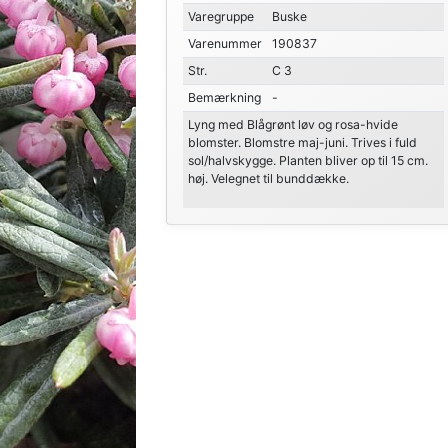
Varegruppe
Buske
Varenummer
190837
Str.
C 3
Bemærkning
-
Lyng med Blågrønt løv og rosa-hvide
blomster. Blomstre maj-juni. Trives i fuld
sol/halvskygge. Planten bliver op til 15 cm.
høj. Velegnet til bunddække.