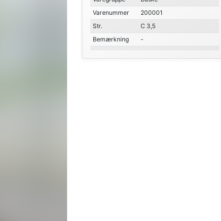
Varenummer
200001
Str.
C 3,5
Bemærkning
-