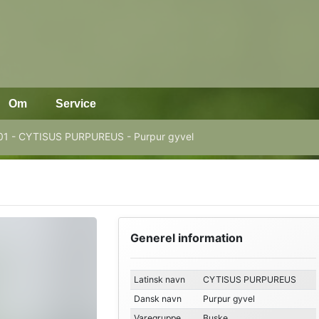
Om
Service
1 - CYTISUS PURPUREUS - Purpur gyvel
Generel information
Latinsk navn
CYTISUS PURPUREUS
Dansk navn
Purpur gyvel
Varegruppe
Buske