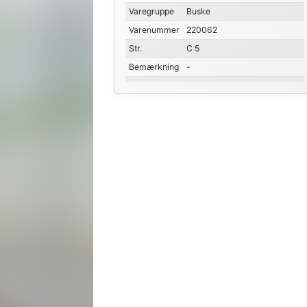
Varegruppe
Buske
Varenummer
220062
Str.
C 5
Bemærkning
-