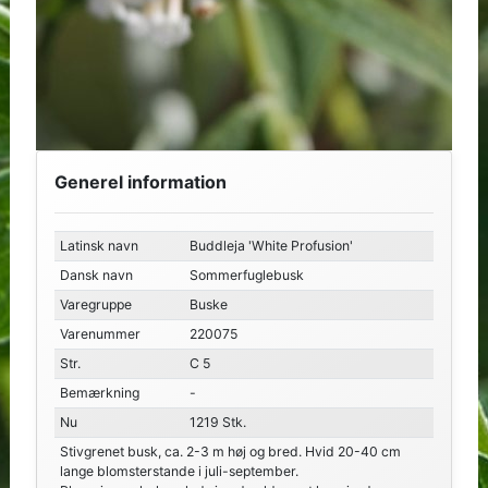
Generel information
Latinsk navn
Buddleja 'White Profusion'
Dansk navn
Sommerfuglebusk
Varegruppe
Buske
Varenummer
220075
Str.
C 5
Bemærkning
-
Nu
1219 Stk.
Stivgrenet busk, ca. 2-3 m høj og bred. Hvid 20-40 cm
lange blomsterstande i juli-september.