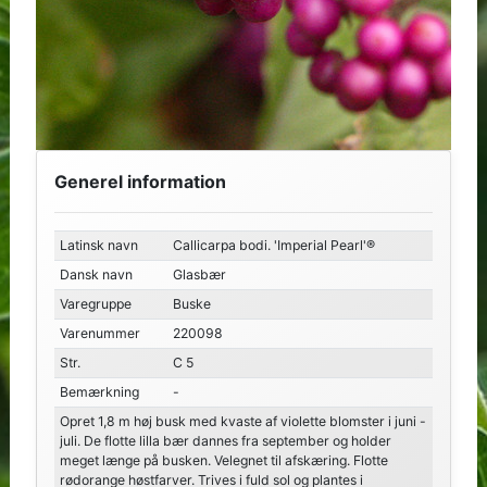
Generel information
Latinsk navn
Callicarpa bodi. 'Imperial Pearl'®
Dansk navn
Glasbær
Varegruppe
Buske
Varenummer
220098
Str.
C 5
Bemærkning
-
Opret 1,8 m høj busk med kvaste af violette blomster i juni -
juli. De flotte lilla bær dannes fra september og holder
meget længe på busken. Velegnet til afskæring. Flotte
rødorange høstfarver. Trives i fuld sol og plantes i