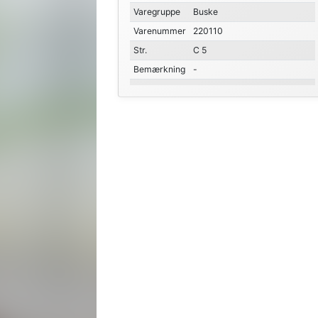
Varegruppe
Buske
Varenummer
220110
Str.
C 5
Bemærkning
-