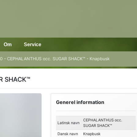
Om
Service
10 - CEPHALANTHUS occ. SUGAR SHACK™ - Knapbusk
R SHACK™
Generel information
CEPHALANTHUS occ.
Latinsk navn
SUGAR SHACK™
Dansk navn
Knapbusk