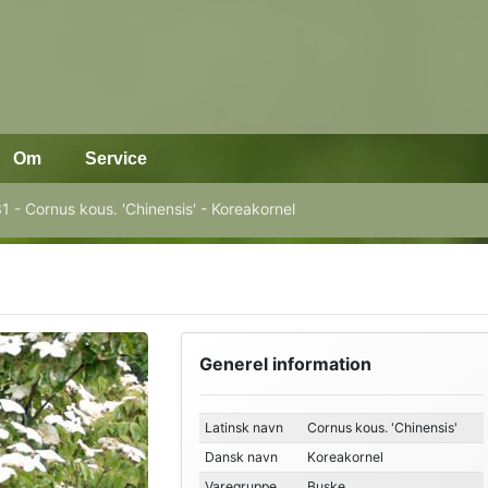
Om
Service
1 - Cornus kous. 'Chinensis' - Koreakornel
Generel information
Latinsk navn
Cornus kous. 'Chinensis'
Dansk navn
Koreakornel
Varegruppe
Buske