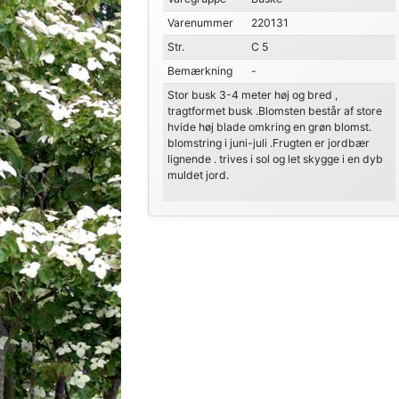
Varenummer
220131
Str.
C 5
Bemærkning
-
Stor busk 3-4 meter høj og bred ,
tragtformet busk .Blomsten består af store
hvide høj blade omkring en grøn blomst.
blomstring i juni-juli .Frugten er jordbær
lignende . trives i sol og let skygge i en dyb
muldet jord.